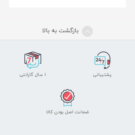
مهمترین وسایل پیشگیری از حوادث است. بدون این
تسترها ، کار با شبکه های برقدار برای برقکاران خطرناک
و مرگبار می باشد . اصول ایمنی حکم میکند که برقکار
بازگشت به بالا
قبل از شروع به کار با شبکه ، از بی برق بودن آن
اطمینان حاصل نماید و تنها راه برای این مهم استفاده از
دستگاه فازمتر می‌باشد.
فازمتر ولتاژ را از دو طریق نوری و صوتی آگاهی میدهد.
پشتیبانی
1 سال گارانتی
وزن سبک، تلسکوپی بودن دسته، کاربرد آسان و حمل و
نقل ساده از مشخصات ویژه این دستگاه می باشد. تمام
ویژگی های مثبت ذکر شده این دستگاه با راحتی قابل
ضمانت اصل بودن کالا
رویت است
.