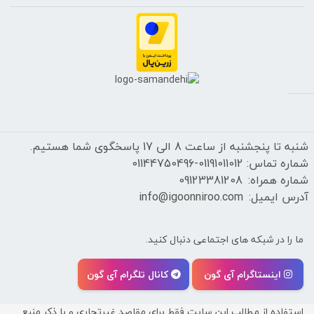
شنبه تا پنجشنبه از ساعت 8 الی 17 پاسخگوی شما هستیم.
شماره تماس: 01191011012-01144750496
شماره همراه:
09123381208
آدرس ایمیل:
info@igoonniroo.com
ما را در شبکه های اجتماعی دنبال کنید.
اینستاگرام آی گون
کانال تلگرام آی گون
استفاده از مطالب این سایت فقط برای مقاصد غیرتجاری و با ذکر منبع