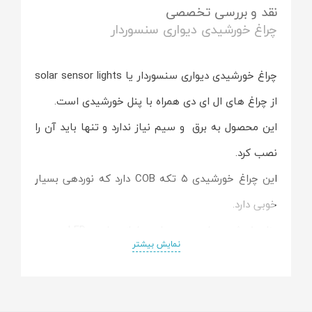
نقد و بررسی تخصصی
چراغ خورشیدی دیواری سنسوردار
چراغ خورشیدی دیواری سنسوردار
یا solar sensor lights
از چراغ های
ال ای دی
همراه با
پنل خورشیدی
است.
این محصول به
برق
و
سیم
نیاز ندارد و تنها باید آن را
نصب کرد.
این چراغ خورشیدی
۵ تکه
COB
دارد که نوردهی بسیار
خوبی دارد.
پنل خورشیدی
این محصول جدا از صفحه LED بوده و
نمایش بیشتر
قابلیت
چرخش ۳۶۰ درجه ،
جهت قرار دادن آن در جهت
نور خورشید است.
COB
تعبیه شده در این محصول دارای
۹۶ چیپ
ال ای