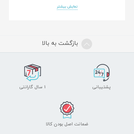
که زنبور دار با کمترین مشکل بهترین زهر را از زنبور
نمایش بیشتر
استحصال نماید. در این دستگاه از قابلیت بروز رسانی
تلفنی استفاده شده است که در نوع خود در کشور
بی‌نظیر می باشد.
بازگشت به بالا
سیستم زهرگیری از دو بخش اصلی ساخته شده است:
۱- باکس کنترل (مدیریت کنترل زهر گیری ، انتخاب
نوع زهرگیری و زمان زهرگیری در باکس کنترل مشخص
پشتیبانی
1 سال گارانتی
می شود )
۲- کارتشوکر یا پنل زهرگیر( این کارت در ابعاد درب کندو
یعنی استاندارد کندوی لانگسترود جهت استحصال هر
چه بهتر زهر چه در داخل کندو و چه در بیرون کندو
ضمانت اصل بودن کالا
طراحی و ساخته می‌شود . زنبوردار با کمک سیستم