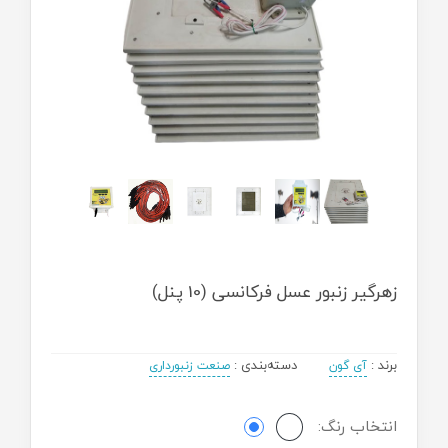
زهرگیر زنبور عسل فرکانسی (10 پنل)
برند
:
دسته‌بندی
:
آی گون
صنعت زنبورداری
انتخاب رنگ: